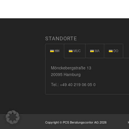
STANDORTE
HH
MUC
MA
DO
Mönckebergstraße 13
20095 Hamburg
Tel.:
+49 40 219 06 05 0
Copyright © PCS Beratungscontor AG 2026