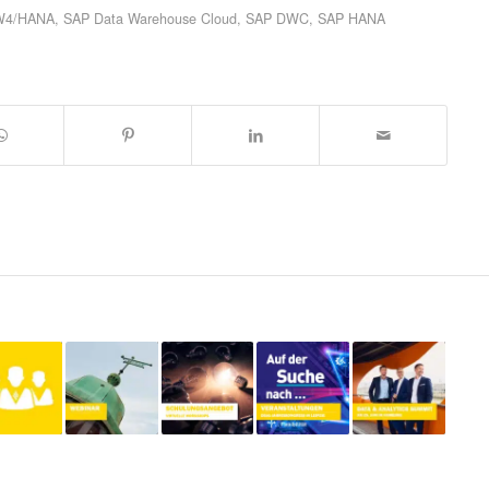
W4/HANA
,
SAP Data Warehouse Cloud
,
SAP DWC
,
SAP HANA