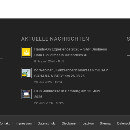
AKTUELLE NACHRICHTEN
Hands-On Experience 2026 – SAP Business
Data Cloud meets Databricks AI
6. August 2026 - 8:33
bc Webinar „Konzernberichtswesen mit SAP
S/4HANA & BDC“ am 26.08.26
20. Juli 2026 - 15:34
ITCS Jobmesse in Hamburg am 26. Juni
2026
22. Juni 2026 - 10:25
Kontakt
Impressum
Datenschutz
Disclaimer
Lexikon
Sitemap
Datensch