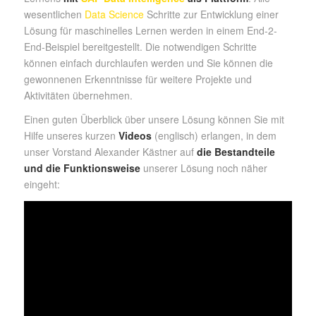
wesentlichen
Data Science
Schritte zur Entwicklung einer
Lösung für maschinelles Lernen werden in einem End-2-
End-Beispiel bereitgestellt. Die notwendigen Schritte
können einfach durchlaufen werden und Sie können die
gewonnenen Erkenntnisse für weitere Projekte und
Aktivitäten übernehmen.
Einen guten Überblick über unsere Lösung können Sie mit
Hilfe unseres kurzen
Videos
(englisch) erlangen, in dem
unser Vorstand Alexander Kästner auf
die Bestandteile
und die Funktionsweise
unserer Lösung noch näher
eingeht: