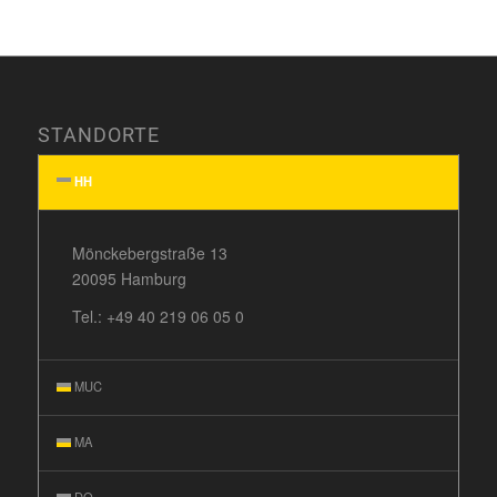
STANDORTE
HH
Mönckebergstraße 13
20095 Hamburg
Tel.:
+49 40 219 06 05 0
MUC
MA