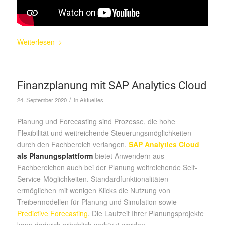
Weiterlesen
Finanzplanung mit SAP Analytics Cloud
/
24. September 2020
in
Aktuelles
Planung und Forecasting sind Prozesse, die hohe
Flexibilität und weitreichende Steuerungsmöglichkeiten
durch den Fachbereich verlangen.
SAP Analytics Cloud
als Planungsplattform
bietet Anwendern aus
Fachbereichen auch bei der Planung weitreichende Self-
Service-Möglichkeiten. Standardfunktionalitäten
ermöglichen mit wenigen Klicks die Nutzung von
Treibermodellen für Planung und Simulation sowie
Predictive Forecasting
. Die Laufzeit Ihrer Planungsprojekte