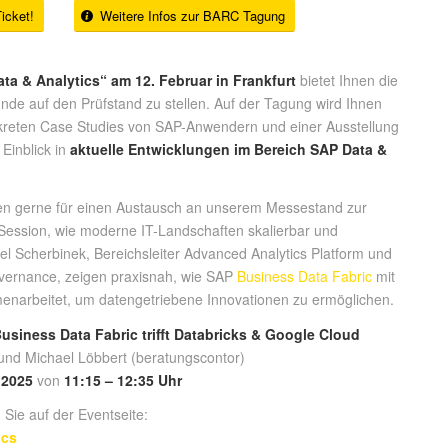
Ticket!
Weitere Infos zur BARC Tagung
a & Analytics“ am 12. Februar in Frankfurt
bietet Ihnen die
unde auf den Prüfstand zu stellen. Auf der Tagung wird Ihnen
onkreten Case Studies von SAP-Anwendern und einer Ausstellung
Einblick in
aktuelle Entwicklungen im Bereich SAP Data &
en gerne für einen Austausch an unserem Messestand zur
 Session, wie moderne IT-Landschaften skalierbar und
el Scherbinek, Bereichsleiter Advanced Analytics Platform und
overnance, zeigen praxisnah, wie SAP
Business Data Fabric
mit
enarbeitet, um datengetriebene Innovationen zu ermöglichen.
usiness Data Fabric trifft Databricks & Google Cloud
und Michael Löbbert (beratungscontor)
.2025
von
11:15 –
12:35 Uhr
 Sie auf der Eventseite:
ics