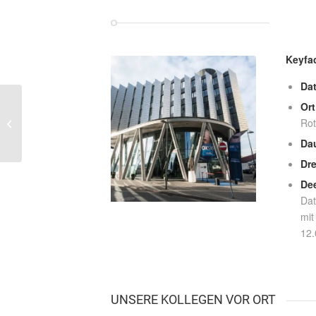
Keyfac
Da
Ort
Erweiterung der
Rot
Geschäftsleitung
Da
Dr
De
Dat
mit
12.
UNSERE KOLLEGEN VOR ORT