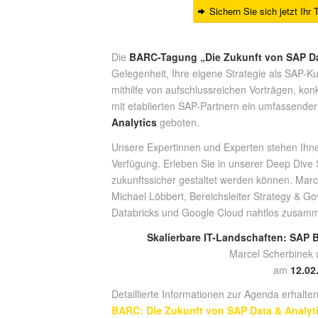
Sichern Sie sich jetzt Ihr 
Die
BARC-Tagung „Die Zukunft von SAP Dat
Gelegenheit, Ihre eigene Strategie als SAP-K
mithilfe von aufschlussreichen Vorträgen, k
mit etablierten SAP-Partnern ein umfassender 
Analytics
geboten.
Unsere Expertinnen und Experten stehen Ihn
Verfügung. Erleben Sie in unserer Deep Dive
zukunftssicher gestaltet werden können. Marc
Michael Löbbert, Bereichsleiter Strategy & G
Databricks und Google Cloud nahtlos zusamm
Skalierbare IT-Landschaften: SAP B
Marcel Scherbinek 
am
12.02
Detaillierte Informationen zur Agenda erhalten
BARC: Die Zukunft von SAP Data & Analyt