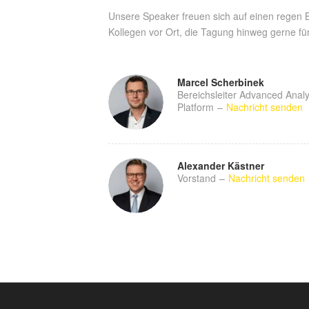
Unsere Speaker freuen sich auf einen regen 
Kollegen vor Ort, die Tagung hinweg gerne fü
Marcel Scherbinek
Bereichsleiter Advanced Analy
Platform
–
Nachricht senden
Alexander Kästner
Vorstand
–
Nachricht senden