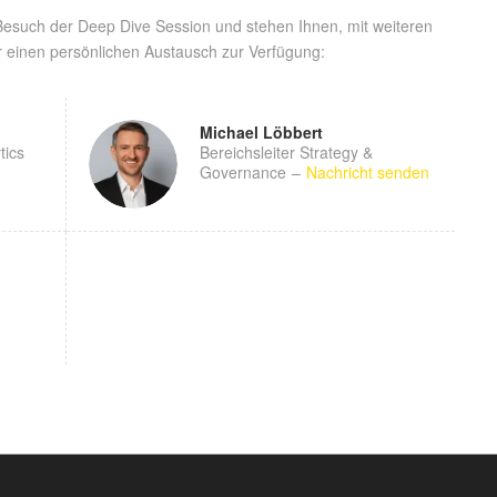
Besuch der Deep Dive Session und stehen Ihnen, mit weiteren
r einen persönlichen Austausch zur Verfügung:
Michael Löbbert
tics
Bereichsleiter Strategy &
Governance
–
Nachricht senden