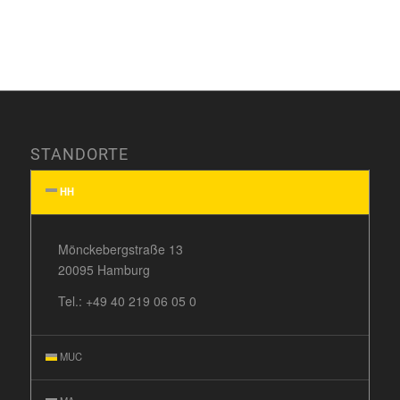
STANDORTE
HH
Mönckebergstraße 13
20095 Hamburg
Tel.:
+49 40 219 06 05 0
MUC