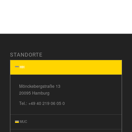
STANDORTE
HH
Mönckebergstraße 13
20095 Hamburg
Tel.:
+49 40 219 06 05 0
MUC