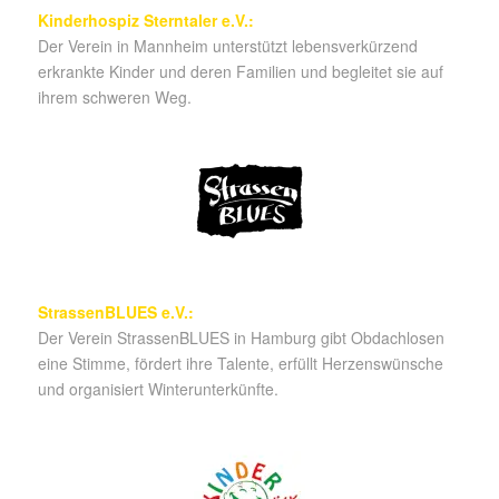
Kinderhospiz Sterntaler e.V.:
Der Verein in Mannheim unterstützt lebensverkürzend
erkrankte Kinder und deren Familien und begleitet sie auf
ihrem schweren Weg.
StrassenBLUES e.V.:
Der Verein StrassenBLUES in Hamburg gibt Obdachlosen
eine Stimme, fördert ihre Talente, erfüllt Herzenswünsche
und organisiert Winterunterkünfte.