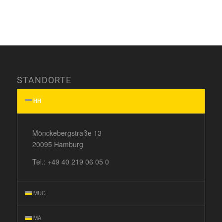
STANDORTE
HH
Mönckebergstraße 13
20095 Hamburg
Tel.:
+49 40 219 06 05 0
MUC
MA