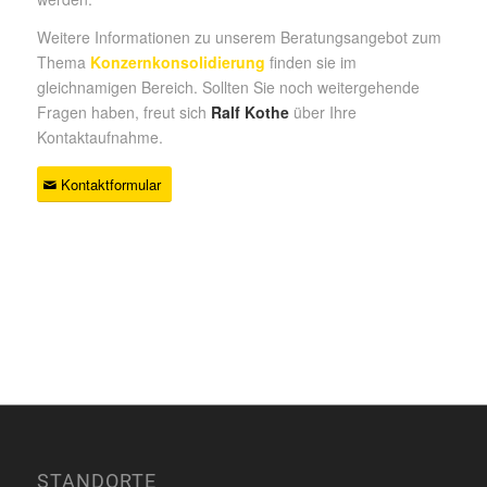
Weitere Informationen zu unserem Beratungsangebot zum
Thema
Konzernkonsolidierung
finden sie im
gleichnamigen Bereich. Sollten Sie noch weitergehende
Fragen haben, freut sich
Ralf Kothe
über Ihre
Kontaktaufnahme.
Kontaktformular
STANDORTE