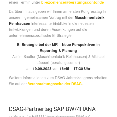
einen Termin unter
bi-excellence@beratungscontor.de
Darüber hinaus geben wir Ihnen am ersten Kongresstag in
unserem gemeinsamen Vortrag mit der
Maschinenfabrik
Reinhausen
interessante Einblicke in die neuesten
Entwicklungen und deren Auswirkungen auf die
unternehmensspezifische BI Strategie:
BI Strategie bei der MR – Neue Perspektiven in
Reporting & Planung
Achim Sautter (Maschinenfabrik Reinhausen) & Michael
Löbbert (beratungscontor)
am
19.09.2023
von
16:45 –
17:30 Uhr
Weitere Informationen zum DSAG-Jahreskongress erhalten
Sie auf der
Veranstaltungsseite der DSAG
.
DSAG-Partnertag SAP BW/4HANA
/
17. Mai 2022
in
HARRES Veranstaltungszentrum
DSAG e.V.