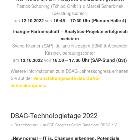
Patrick Schöning (Tchibo GmbH) & Marcel Scherbinek
(beratungscontor)
am
12.10.2022
von
16:45 – 17:30 Uhr (Plenum Halle 4)
Triangle-Partnerschaft – Analytics-Projekte erfolgreich
meistern
Svend Kramer (SAP),
Juliane Niepagen (IBM) & Alexander
Kästner, beratungscontor
am
12.10.2022
von
16:50 – 17:30 Uhr (SAP-Stand (Q3))
Weitere Informationen zum DSAG-Jahreskongress erhalten
Sie auf der
Veranstaltungsseite des DSAG-
Jahreskongress
.
DSAG-Technologietage 2022
/
2. Dezember 2021
in
CCD Congress Center Düsseldorf
DSAG e.V.
„New normal – IT is. Chancen erkennen, Potenziale