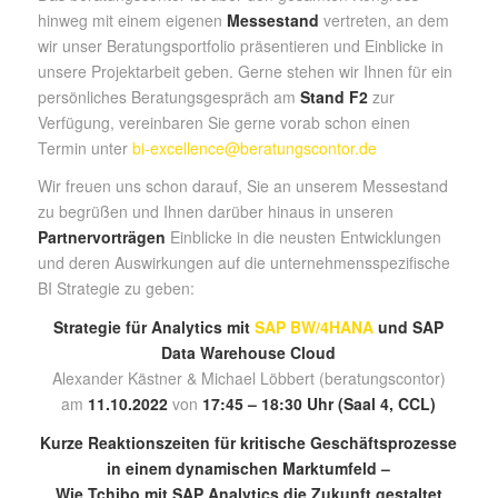
hinweg mit einem eigenen
Messestand
vertreten, an dem
wir unser Beratungsportfolio präsentieren und Einblicke in
unsere Projektarbeit geben. Gerne stehen wir Ihnen für ein
persönliches Beratungsgespräch am
Stand F2
zur
Verfügung, vereinbaren Sie gerne vorab schon einen
Termin unter
bi-excellence@beratungscontor.de
Wir freuen uns schon darauf, Sie an unserem Messestand
zu begrüßen und Ihnen darüber hinaus in unseren
Partnervorträgen
Einblicke in die neusten Entwicklungen
und deren Auswirkungen auf die unternehmensspezifische
BI Strategie zu geben:
Strategie für Analytics mit
SAP BW/4HANA
und SAP
Data Warehouse Cloud
Alexander Kästner & Michael Löbbert (beratungscontor)
am
11.10.2022
von
17:45 –
18:30 Uhr (
Saal 4,
CCL)
Kurze Reaktionszeiten für kritische Geschäftsprozesse
in einem dynamischen Marktumfeld –
Wie Tchibo mit SAP Analytics die Zukunft gestaltet