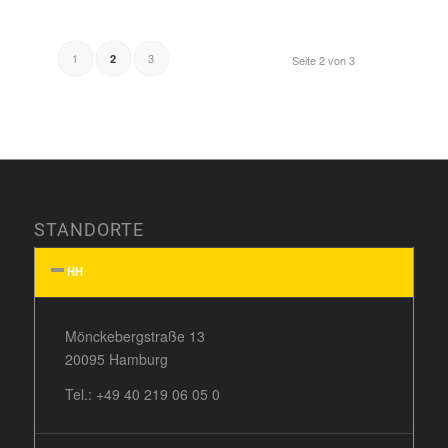
1
3
2
Seite 2 von 3
STANDORTE
HH
Mönckebergstraße 13
20095 Hamburg
Tel.:
+49 40 219 06 05 0