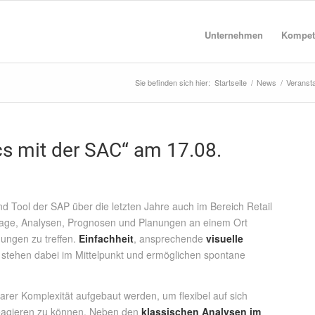
Unternehmen
Kompet
Sie befinden sich hier:
Startseite
/
News
/
Veranst
cs mit der SAC“ am 17.08.
nd Tool der SAP über die letzten Jahre auch im Bereich Retail
ie Lage, Analysen, Prognosen und Planungen an einem Ort
ungen zu treffen.
Einfachheit
, ansprechende
visuelle
stehen dabei im Mittelpunkt und ermöglichen spontane
er Komplexität aufgebaut werden, um flexibel auf sich
agieren zu können. Neben den
klassischen Analysen im