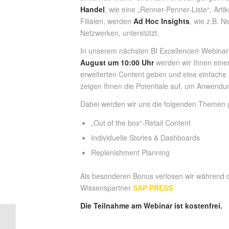
Handel
, wie eine „Renner-Penner-Liste“, Art
Filialen, werden
Ad Hoc Insights
, wie z.B. N
Netzwerken, unterstützt.
In unserem nächsten BI Excellence® Webina
August um 10:00 Uhr
werden wir Ihnen einen
erweiterten Content geben und eine einfach
zeigen Ihnen die Potentiale auf, um Anwendu
Dabei werden wir uns die folgenden Themen
„Out of the box“-Retail Content
Individuelle Stories & Dashboards
Replenishment Planning
Als besonderen Bonus verlosen wir während d
Wissenspartner
SAP PRESS
.
Die Teilnahme am Webinar ist kostenfrei.
Aussteller auf der ITCS