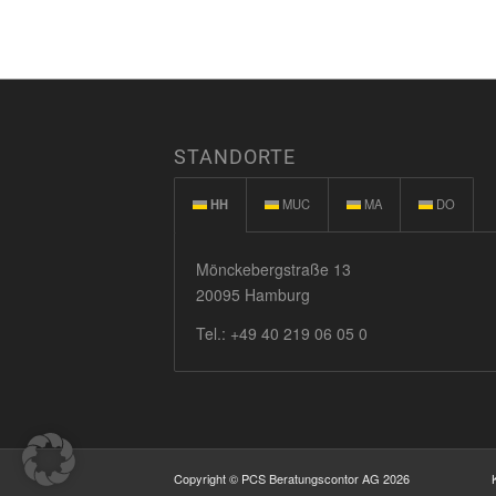
STANDORTE
HH
MUC
MA
DO
Mönckebergstraße 13
20095 Hamburg
Tel.:
+49 40 219 06 05 0
Copyright © PCS Beratungscontor AG 2026