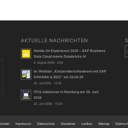
AKTUELLE NACHRICHTEN
Hands-On Experience 2026 – SAP Business
Data Cloud meets Databricks AI
6. August 2026 - 8:33
bc Webinar „Konzernberichtswesen mit SAP
S/4HANA & BDC“ am 26.08.26
20. Juli 2026 - 15:34
ITCS Jobmesse in Hamburg am 26. Juni
2026
22. Juni 2026 - 10:25
Kontakt
Impressum
Datenschutz
Disclaimer
Lexikon
Sitemap
Datensch