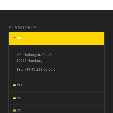
STANDORTE
HH
Mönckebergstraße 13
20095 Hamburg
Tel.:
+49 40 219 06 05 0
MUC
MA
DO