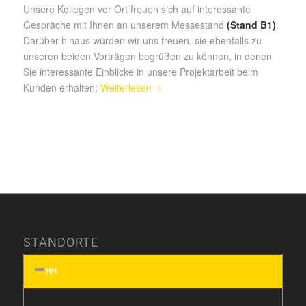
Unsere Kollegen vor Ort freuen sich auf interessante
Gespräche mit Ihnen an unserem Messestand
(Stand B1)
.
Darüber hinaus würden wir uns freuen, sie ebenfalls zu
unseren beiden Vorträgen begrüßen zu können, in denen
Sie interessante Einblicke in unsere Projektarbeit beim
Kunden erhalten:
Weiterlesen
STANDORTE
HH