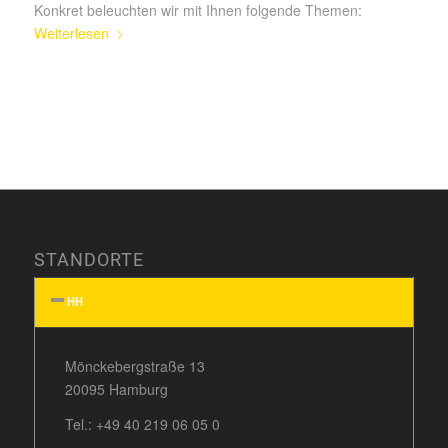
Konkret beleuchten wir mit Ihnen folgende Themen:
Weiterlesen
STANDORTE
HH
Mönckebergstraße 13
20095 Hamburg
Tel.:
+49 40 219 06 05 0