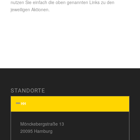
nutzen Sie einfach die oben genannten Links zu den
jeweiligen Aktionen.
STANDORTE
HH
Mönckebergstraße 13
20095 Hamburg