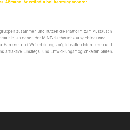
ana Aßmann, Vorständin bei beratungscontor
ruppen zusammen und nutzen die Plattform zum Austausch
rstühle, an denen der MINT-Nachwuchs ausgebildet wird,
er Karriere- und Weiterbildungsmöglichkeiten informieren und
attraktive Einstiegs- und Entwicklungsmöglichkeiten bieten.