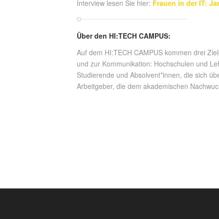
Interview lesen Sie hier:
Frauen in der IT: J
Über den HI:TECH CAMPUS:
Auf dem HI:TECH CAMPUS kommen drei Zielg
und zur Kommunikation: Hochschulen und Leh
Studierende und Absolvent*innen, die sich üb
Arbeitgeber, die dem akademischen Nachwuchs 