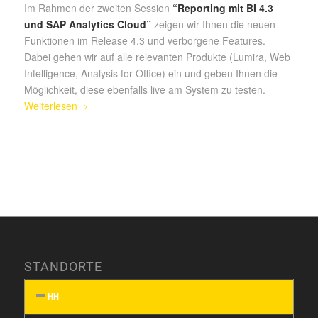
Im Rahmen der zweiten Session
“Reporting mit BI 4.3
und SAP Analytics Cloud”
zeigen wir Ihnen die neuen
Funktionen im Release 4.3 und verborgene Features.
Dabei gehen wir auf alle relevanten Produkte (Lumira, Web
Intelligence, Analysis for Office) ein und geben Ihnen die
Möglichkeit, diese ebenfalls live am System zu testen.
Weiterlesen
STANDORTE
HH