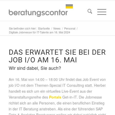
Sie befinden sich hier:
Startseite
/
News
/
Personal
/
Digitale Jobmesse für IT-Talente am 16. Mai 2024
DAS ERWARTET SIE BEI DER
JOB I/O AM 16. MAI
Wir sind dabei, Sie auch?
Am
16
.
Mai
von 14:00 – 18:00 Uhr findet das Job Event von
job
I/O mit dem Themen-Special IT Consulting statt. Hierbei
handelt es sich um ein virtuelles Live-Event aus der
Veranstaltungsreihe des
Portals
Get
-in-IT. Die Jobmesse
richtet sich an alle Personen, die einen beruflichen Einstieg
in der
IT Beratung
anstreben. Als eine der führenden SAP
Data & Analytics Beratungen wollen wir dabei
natürlich nicht