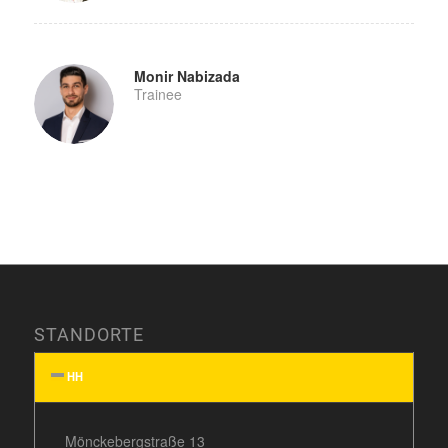
Monir Nabizada
Trainee
STANDORTE
HH
Mönckebergstraße 13