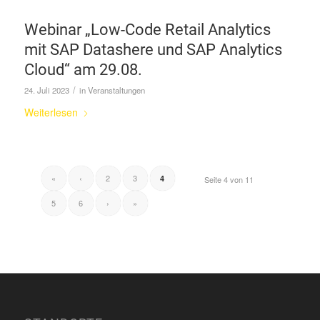
Webinar „Low-Code Retail Analytics
mit SAP Datashere und SAP Analytics
Cloud“ am 29.08.
/
24. Juli 2023
in
Veranstaltungen
Weiterlesen
«
‹
2
3
4
Seite 4 von 11
5
6
›
»