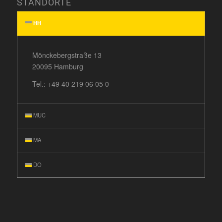
STANDORTE
HH
Mönckebergstraße 13
20095 Hamburg
Tel.:
+49 40 219 06 05 0
MUC
MA
DO