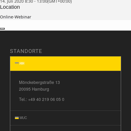
14. Juli 2020
8:30
-
13:00
(GMT+00:00)
Location
Online-Webinar
STANDORTE
HH
Mönckebergstraße 13
20095 Hamburg
Tel.:
+49 40 219 06 05 0
MUC