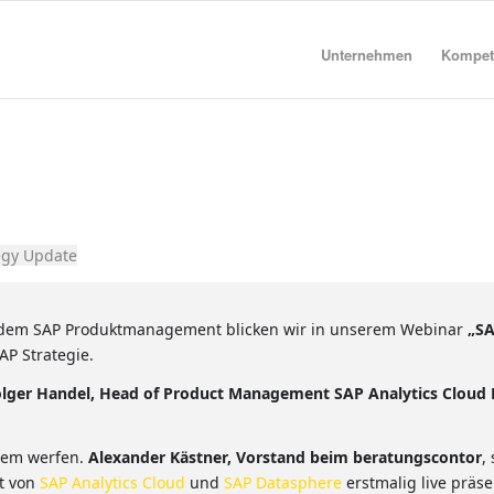
Unternehmen
Kompet
tegy Update
it dem SAP Produktmanagement blicken wir in unserem Webinar
„SA
AP Strategie.
olger Handel, Head of Product Management SAP Analytics Cloud 
stem werfen.
Alexander Kästner, Vorstand beim beratungscontor
,
ät von
SAP Analytics Cloud
und
SAP Datasphere
erstmalig live präse